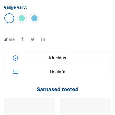
Valige värv:
Share
Kirjeldus
Lisainfo
Peamised omadused
Sarnased tooted
Meditsiinilise diivani
Meditsiinilise diivani