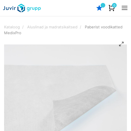
0
Kataloog
/
Aluslinad ja madratsikaitsed
/
Paberist voodikatted
MedixPro