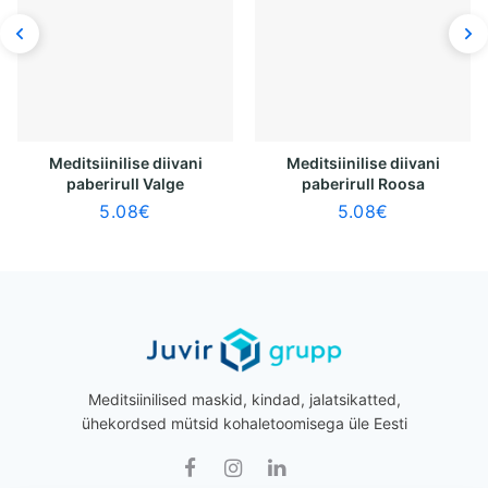
paberirull Valge
paberirull Roosa
5.08
€
5.08
€
Meditsiinilised maskid, kindad, jalatsikatted,
ühekordsed mütsid kohaletoomisega üle Eesti
Juvir Grupp © 2026 Kõik õigused kaitstud.