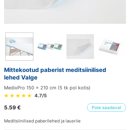
Mittekootud paberist meditsiinilised
lehed Valge
MedixPro 150 x 210 cm (5 tk pol kotis)
4.7
/5
5.59
€
Pole saadaval
Meditsiinilised paberilehed ja lausriie