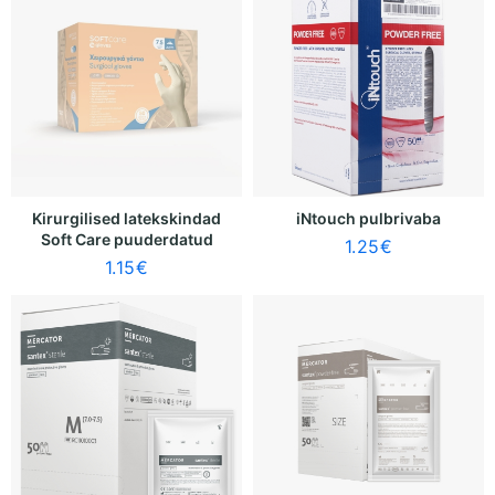
Kirurgilised latekskindad
iNtouch pulbrivaba
Soft Care puuderdatud
1.25
€
1.15
€