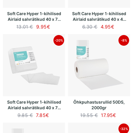
Soft Care Hyper 1-kihilised
Soft Care Hyper 1-kihilised
Airlaid salvrätikud 40 x 70
Airlaid salvrätikud 40 x 40
cm - valge DS 80 (50 tk)
cm - valge DS 50 (50 tk)
13.01 €
9.95
€
6.30 €
4.95
€
-20%
-8%
Soft Care Hyper 1-kihilised
Õhkpuhastusrullid 50DS,
Airlaid salvrätikud 40 x 70
2000gr
cm - valge DS 50 (50 tk)
9.85 €
7.85
€
19.55 €
17.95
€
-32%