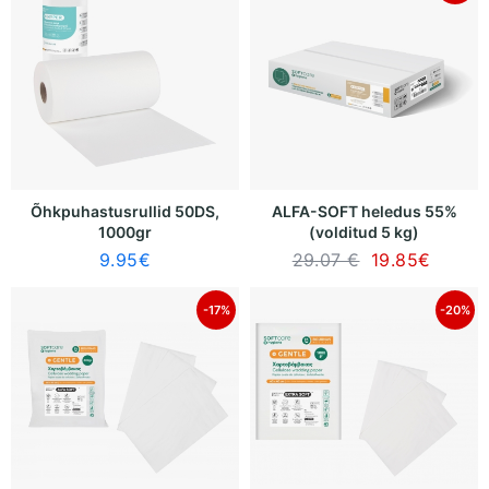
Õhkpuhastusrullid 50DS,
ALFA-SOFT heledus 55%
1000gr
(volditud 5 kg)
9.95
€
29.07 €
19.85
€
-17%
-20%