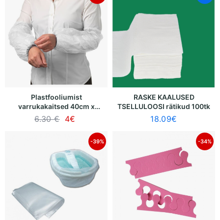
Plastfooliumist
RASKE KAALUSED
varrukakaitsed 40cm x
TSELLULOOSI rätikud 100tk
22cm (valge) 100tk
6.30 €
4
€
18.09
€
-39%
-34%