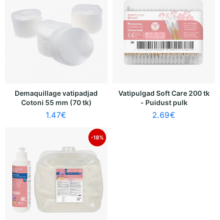
Demaquillage vatipadjad
Vatipulgad Soft Care 200 tk
Cotoni 55 mm (70 tk)
- Puidust pulk
1.47
€
2.69
€
-18%