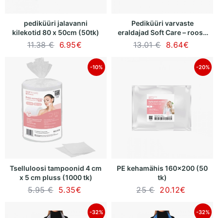
pediküüri jalavanni
Pediküüri varvaste
kilekotid 80 x 50cm (50tk)
eraldajad Soft Care – roosa
(100 paari)
11.38 €
6.95
€
13.01 €
8.64
€
-10%
-20%
Tselluloosi tampoonid 4 cm
PE kehamähis 160x200 (50
x 5 cm pluss (1000 tk)
tk)
5.95 €
5.35
€
25 €
20.12
€
-32%
-32%