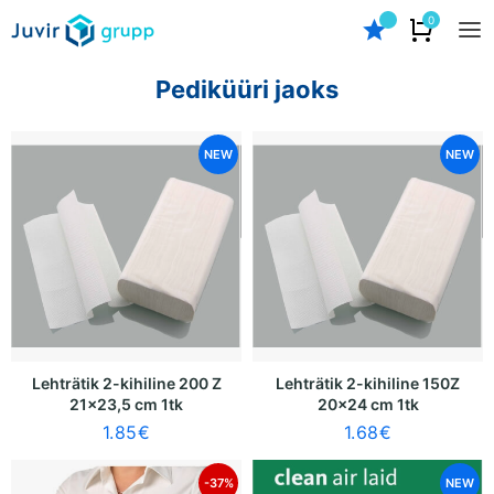
0
Pediküüri jaoks
NEW
NEW
Lehträtik 2-kihiline 200 Z
Lehträtik 2-kihiline 150Z
21x23,5 cm 1tk
20x24 cm 1tk
1.85
€
1.68
€
-37%
NEW