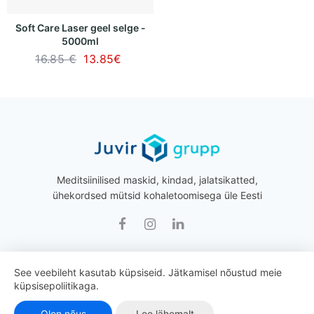
Soft Care Laser geel selge -
5000ml
16.85 €
13.85
€
Meditsiinilised maskid, kindad, jalatsikatted,
ühekordsed mütsid kohaletoomisega üle Eesti
See veebileht kasutab küpsiseid. Jätkamisel nõustud meie
Juvir Grupp © 2026 Kõik õigused kaitstud.
küpsisepoliitikaga.
Olen nõus
Loe lähemalt