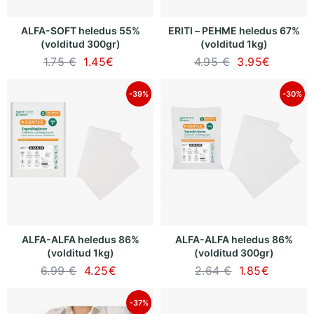
ALFA-SOFT heledus 55%
ERITI – PEHME heledus 67%
(volditud 300gr)
(volditud 1kg)
1.75 €
1.45
€
4.95 €
3.95
€
-39%
-30%
ALFA-ALFA heledus 86%
ALFA-ALFA heledus 86%
(volditud 1kg)
(volditud 300gr)
6.99 €
4.25
€
2.64 €
1.85
€
-37%