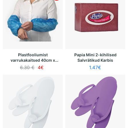
Plastfooliumist
Papia Mini 2-kihilised
varrukakaitsed 40cm x
Salvrätikud Karbis
22cm (sinine) 100tk
6.30 €
4
€
1.47
€